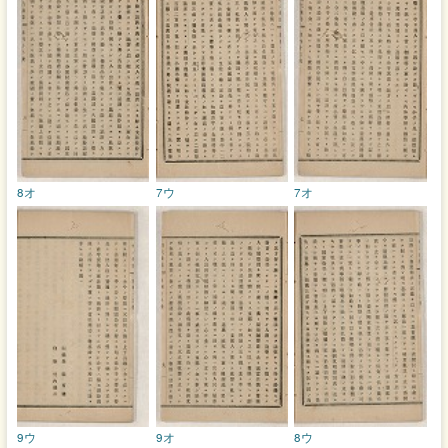
8オ
7ウ
7オ
9ウ
9オ
8ウ