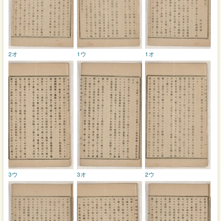
2オ
1ウ
1オ
3ウ
3オ
2ウ