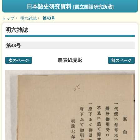
日本語史研究資料
[国立国語研究所蔵]
トップ
明六雑誌
第43号
明六雑誌
第43号
裏表紙見返
次のページ
前のページ