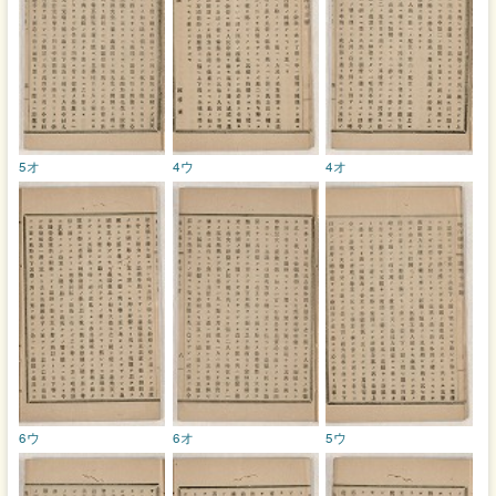
5オ
4ウ
4オ
6ウ
6オ
5ウ