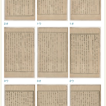
2オ
1ウ
1オ
3ウ
3オ
2ウ