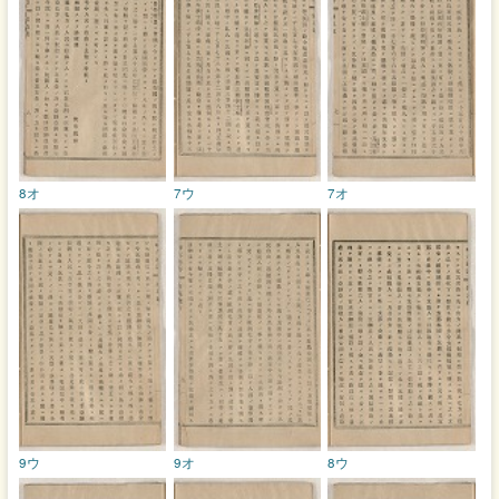
8オ
7ウ
7オ
9ウ
9オ
8ウ