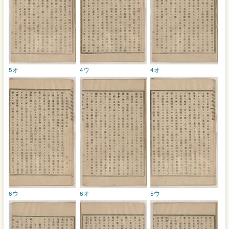
5オ
4ウ
4オ
6ウ
6オ
5ウ