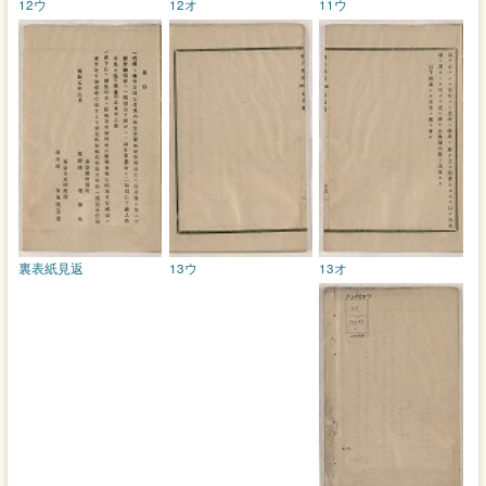
12ウ
12オ
11ウ
裏表紙見返
13ウ
13オ