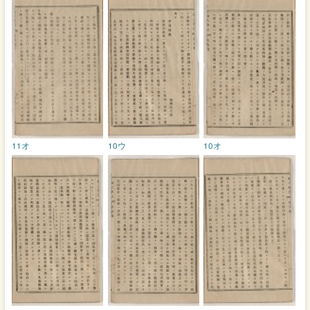
11オ
10ウ
10オ