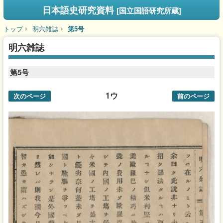
日本語史研究資料
[国立国語研究所蔵]
トップ
明六雑誌
第5号
明六雑誌
第5号
1ウ
次のページ
前のページ