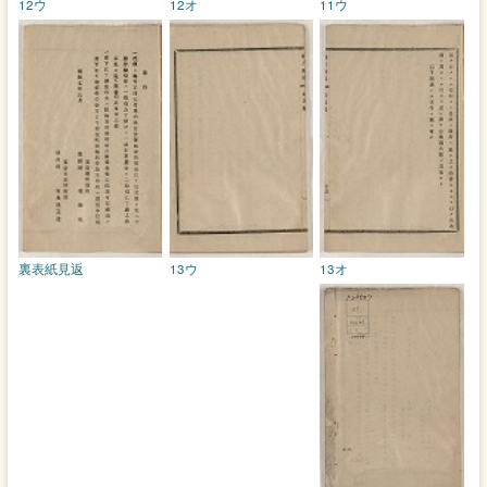
12ウ
12オ
11ウ
裏表紙見返
13ウ
13オ