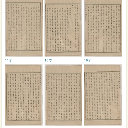
11オ
10ウ
10オ