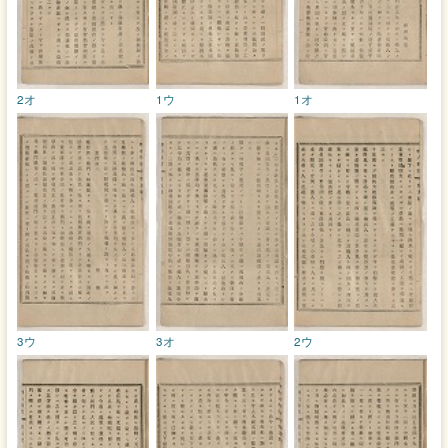
2オ
1ウ
1オ
3ウ
3オ
2ウ