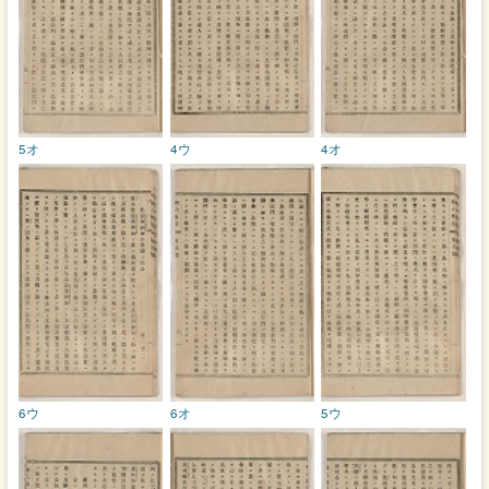
5オ
4ウ
4オ
6ウ
6オ
5ウ