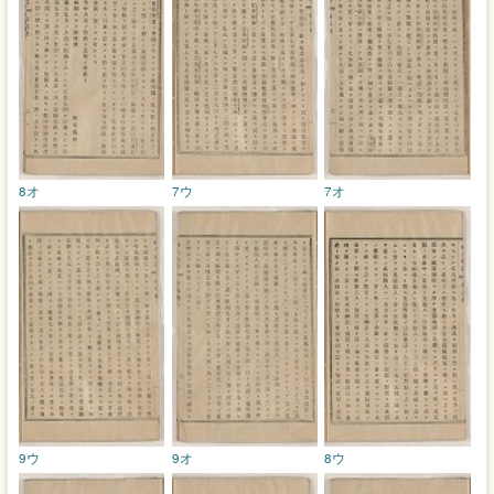
8オ
7ウ
7オ
9ウ
9オ
8ウ