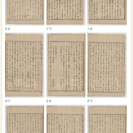
2オ
1ウ
1オ
3ウ
3オ
2ウ