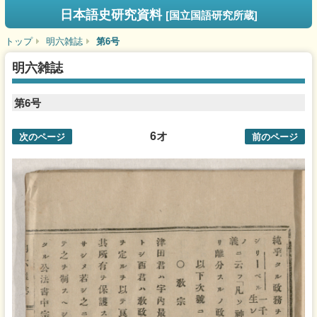
日本語史研究資料
[国立国語研究所蔵]
トップ
明六雑誌
第6号
明六雑誌
第6号
6オ
次のページ
前のページ