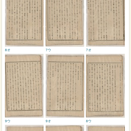
8オ
7ウ
7オ
9ウ
9オ
8ウ