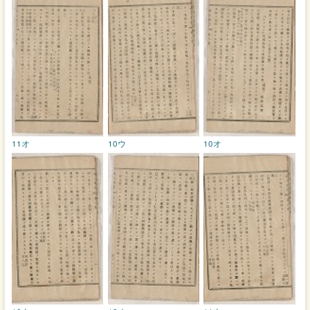
11オ
10ウ
10オ