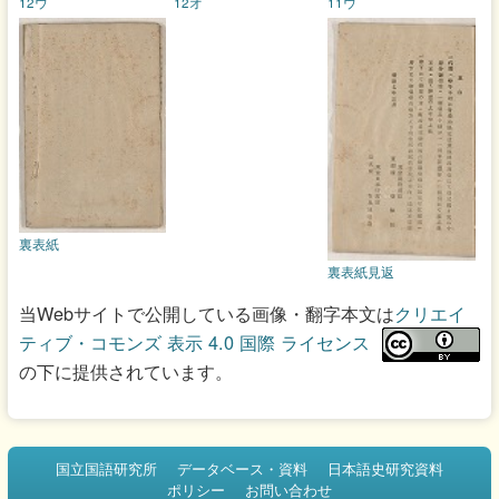
12ウ
12オ
11ウ
裏表紙
裏表紙見返
当Webサイトで公開している画像・翻字本文は
クリエイ
ティブ・コモンズ 表示 4.0 国際 ライセンス
の下に提供されています。
国立国語研究所
データベース・資料
日本語史研究資料
ポリシー
お問い合わせ