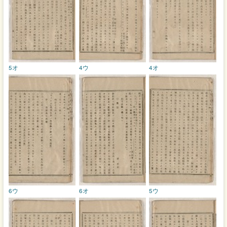
5オ
4ウ
4オ
6ウ
6オ
5ウ