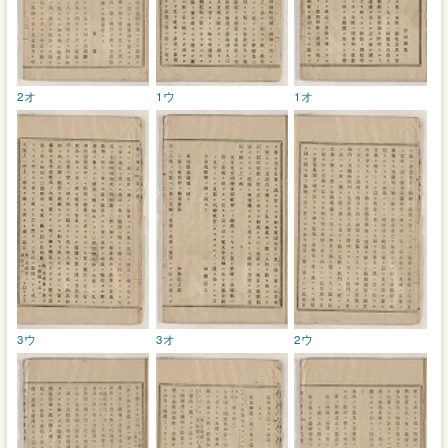
2オ
1ウ
1オ
3ウ
3オ
2ウ