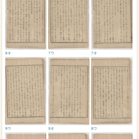
8オ
7ウ
7オ
9ウ
9オ
8ウ