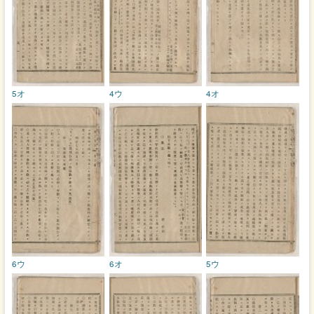
5オ
4ウ
4オ
6ウ
6オ
5ウ