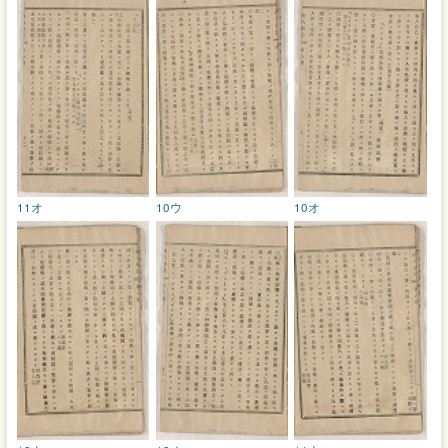
11オ
10ウ
10オ