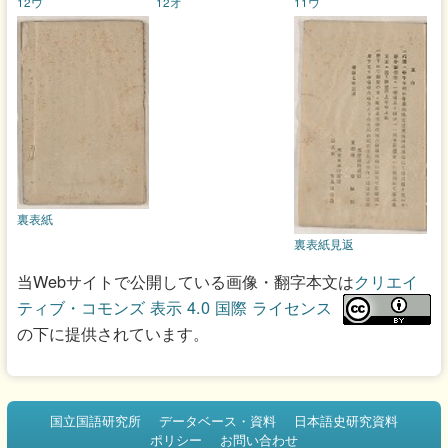
12ウ
12オ
11ウ
裏表紙
裏表紙見返
当Webサイトで公開している画像・翻字本文は
クリエイ
ティブ・コモンズ 表示 4.0 国際 ライセンス
の下に提供されています。
国立国語研究所
データベース・資料
日本語史研究資料
ポリシー
お問い合わせ