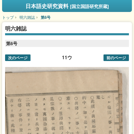
日本語史研究資料
[国立国語研究所蔵]
トップ
明六雑誌
第6号
明六雑誌
第6号
11ウ
次のページ
前のページ