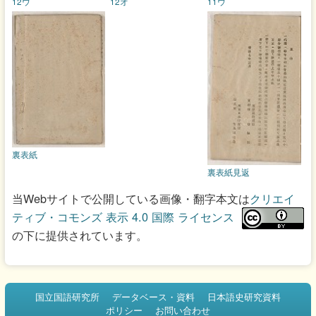
12ウ
12オ
11ウ
裏表紙
裏表紙見返
当Webサイトで公開している画像・翻字本文は
クリエイ
ティブ・コモンズ 表示 4.0 国際 ライセンス
の下に提供されています。
国立国語研究所
データベース・資料
日本語史研究資料
ポリシー
お問い合わせ