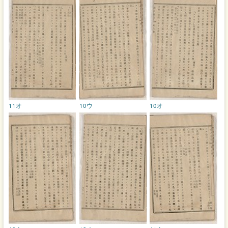
11オ
10ウ
10オ