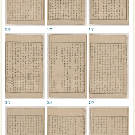
2オ
1ウ
1オ
3ウ
3オ
2ウ