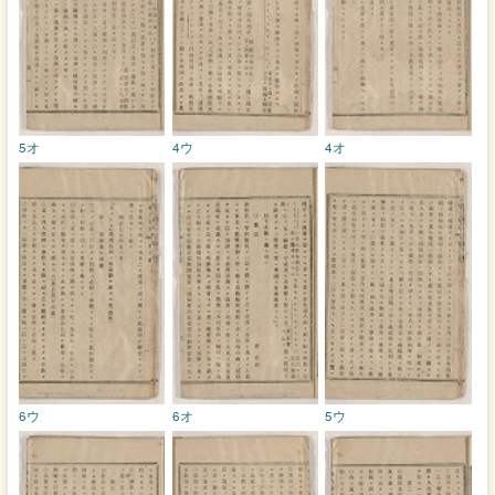
5オ
4ウ
4オ
6ウ
6オ
5ウ