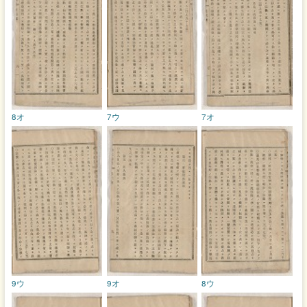
8オ
7ウ
7オ
9ウ
9オ
8ウ