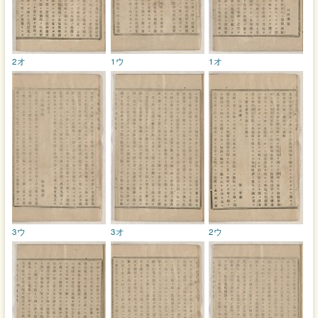
2オ
1ウ
1オ
3ウ
3オ
2ウ