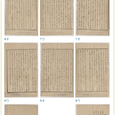
8オ
7ウ
7オ
9ウ
9オ
8ウ