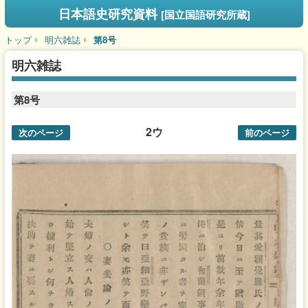
日本語史研究資料
[国立国語研究所蔵]
トップ
明六雑誌
第8号
明六雑誌
第8号
2ウ
次のページ
前のページ