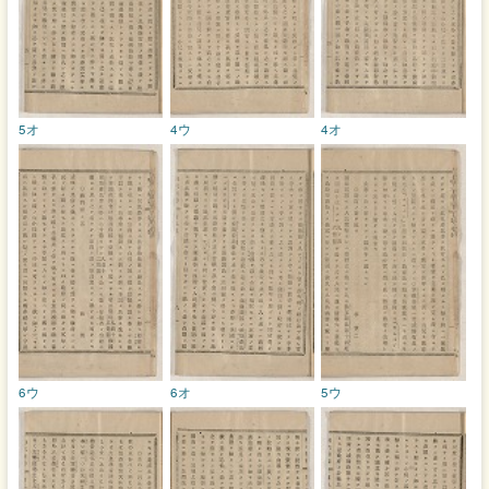
5オ
4ウ
4オ
6ウ
6オ
5ウ