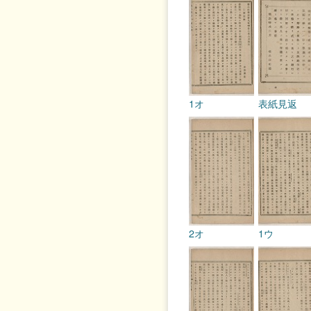
1オ
表紙見返
2オ
1ウ