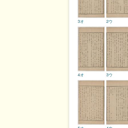
3オ
2ウ
4オ
3ウ
5オ
4ウ