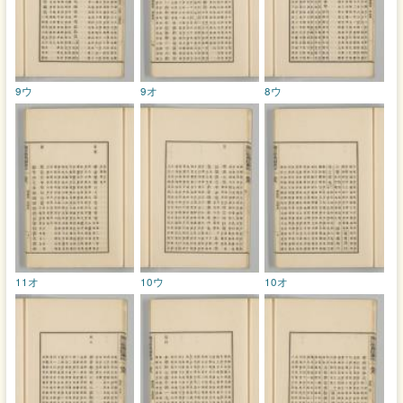
9ウ
9オ
8ウ
11オ
10ウ
10オ