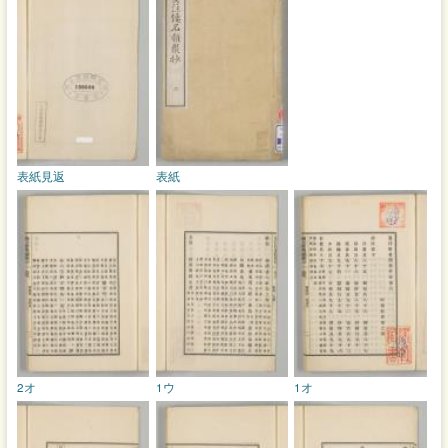
表紙見返
表紙
2オ
1ウ
1オ