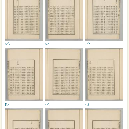
3ウ
3オ
2ウ
5オ
4ウ
4オ