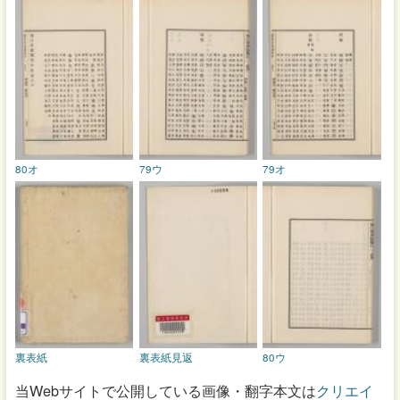
80オ
79ウ
79オ
裏表紙
裏表紙見返
80ウ
当Webサイトで公開している画像・翻字本文は
クリエイ