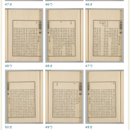
47オ
46ウ
46オ
48ウ
48オ
47ウ
50オ
49ウ
49オ