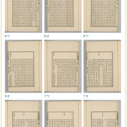
6ウ
6オ
5ウ
8オ
7ウ
7オ