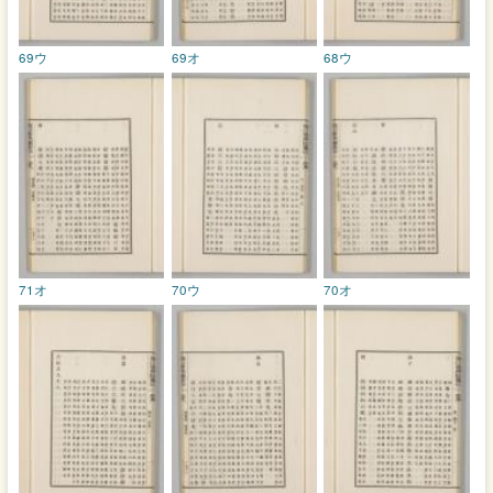
69ウ
69オ
68ウ
71オ
70ウ
70オ