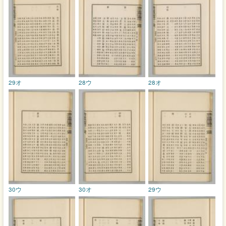
29オ
28ウ
28オ
30ウ
30オ
29ウ