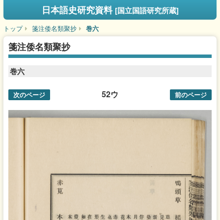
日本語史研究資料
[国立国語研究所蔵]
トップ
箋注倭名類聚抄
巻六
箋注倭名類聚抄
巻六
52ウ
次のページ
前のページ