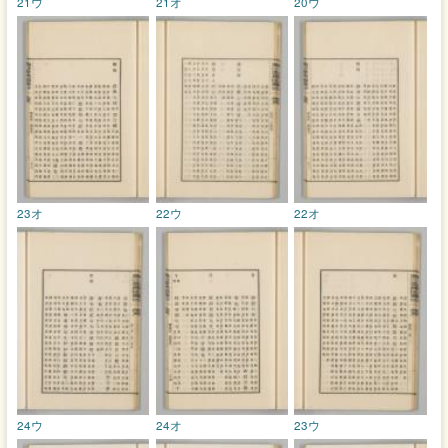
21ウ
21オ
20ウ
23オ
22ウ
22オ
24ウ
24オ
23ウ