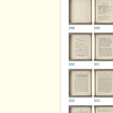
298
299
300
301
302
303