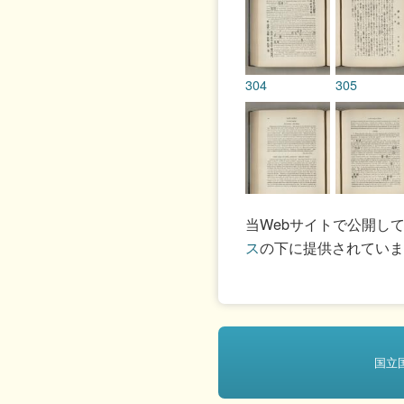
304
305
306
307
当Webサイトで公開し
ス
の下に提供されていま
308
309
国立