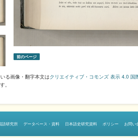
前のページ
ている画像・翻字本文は
クリエイティブ・コモンズ 表示 4.0 国
す。
国語研究所
データベース・資料
日本語史研究資料
ポリシー
お問い