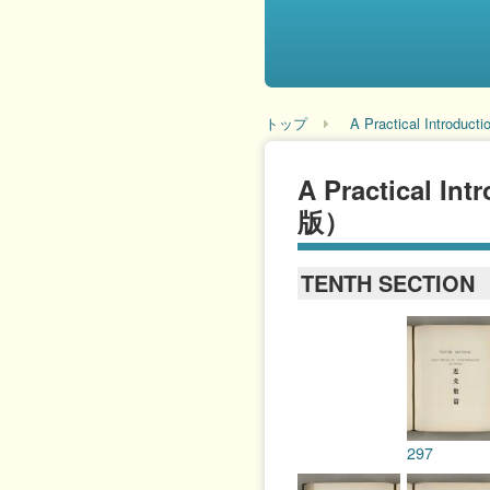
トップ
A Practical Introduc
A Practical In
版）
TENTH SECTION
297