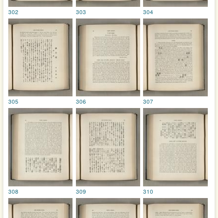
302
303
304
305
306
307
308
309
310