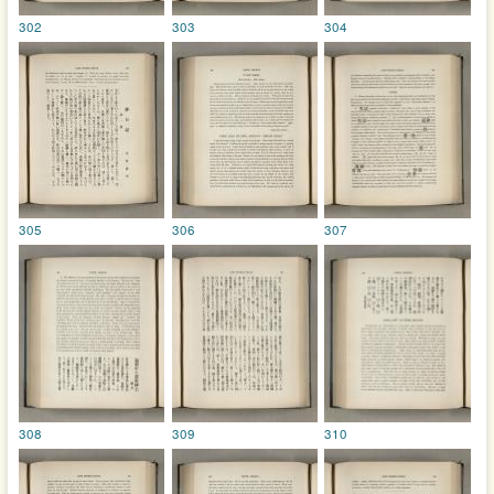
302
303
304
305
306
307
308
309
310