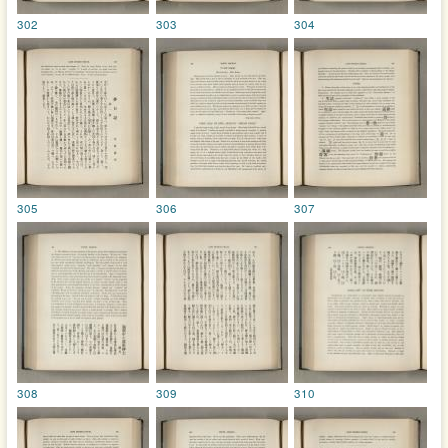
302
303
304
305
306
307
308
309
310