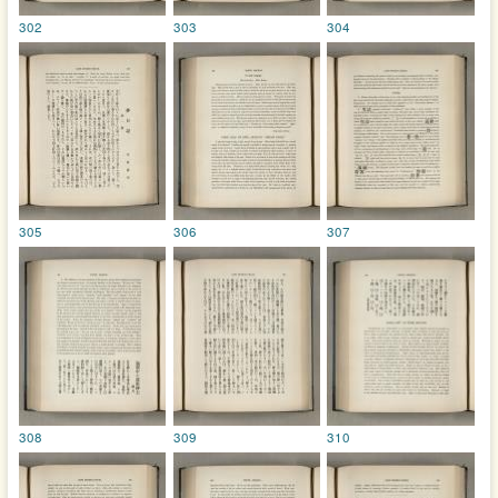
302
303
304
305
306
307
308
309
310