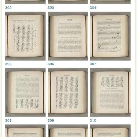
302
303
304
305
306
307
308
309
310