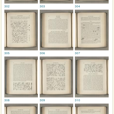
302
303
304
305
306
307
308
309
310