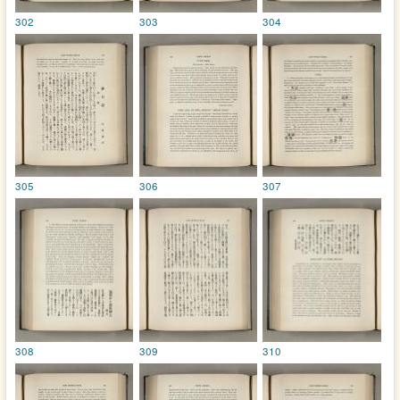
302
303
304
305
306
307
308
309
310