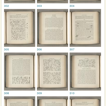
302
303
304
305
306
307
308
309
310