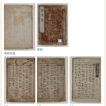
表紙
表紙見返
2オ
1ウ
1オ