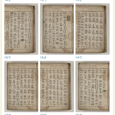
15ウ
15オ
14ウ
17オ
16ウ
16オ