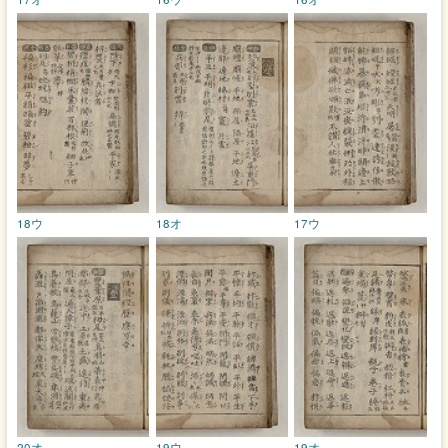
18ウ
18オ
17ウ
20オ
19ウ
19オ