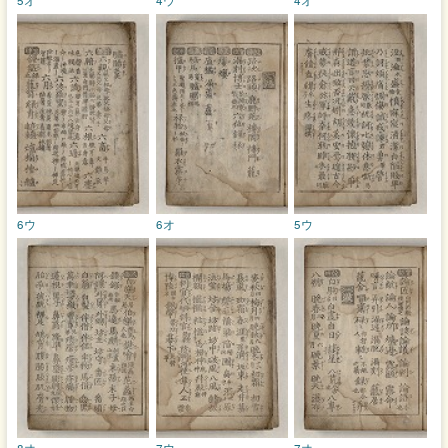
6ウ
6オ
5ウ
8オ
7ウ
7オ