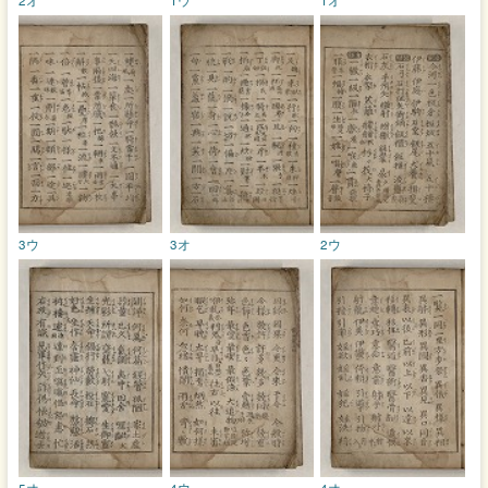
3ウ
3オ
2ウ
5オ
4ウ
4オ