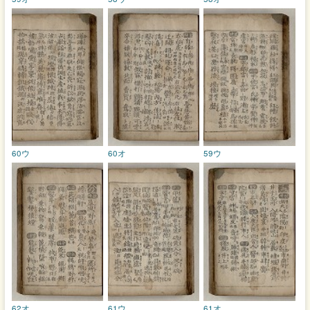
60ウ
60オ
59ウ
62オ
61ウ
61オ