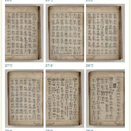
27ウ
27オ
26ウ
29オ
28ウ
28オ