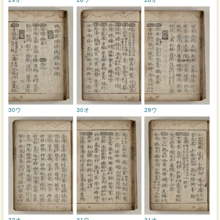
30ウ
30オ
29ウ
32オ
31ウ
31オ