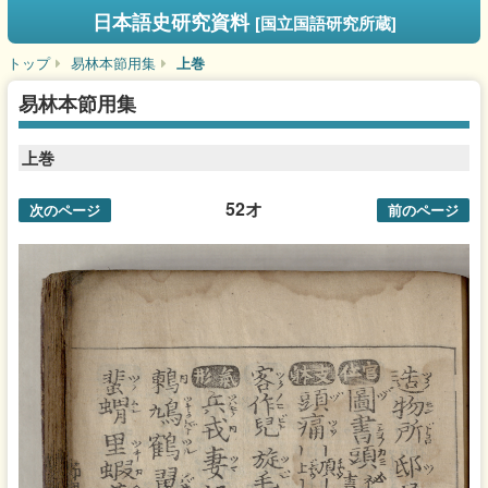
日本語史研究資料
[国立国語研究所蔵]
トップ
易林本節用集
上巻
易林本節用集
上巻
52オ
次のページ
前のページ