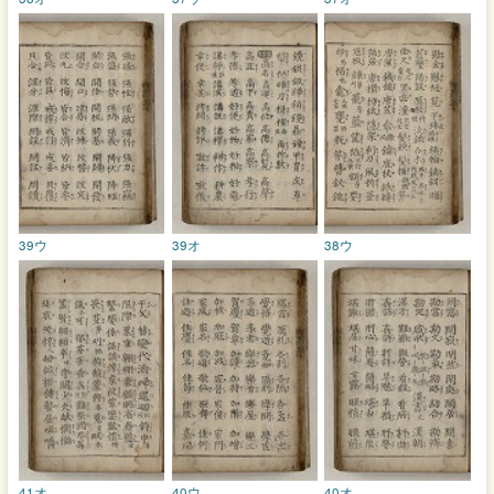
39ウ
39オ
38ウ
41オ
40ウ
40オ