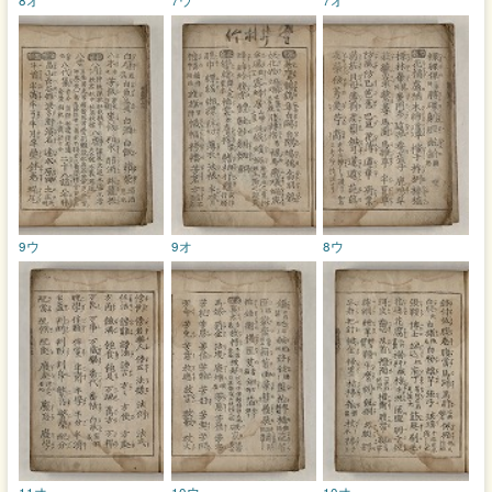
9ウ
9オ
8ウ
11オ
10ウ
10オ