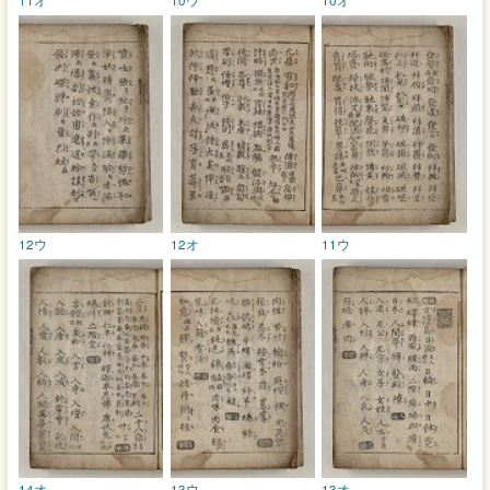
12ウ
12オ
11ウ
14オ
13ウ
13オ