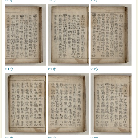
21ウ
21オ
20ウ
23オ
22ウ
22オ