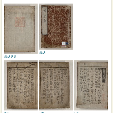
表紙
表紙見返
2オ
1ウ
1オ