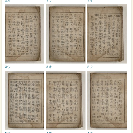
3ウ
3オ
2ウ
5オ
4ウ
4オ