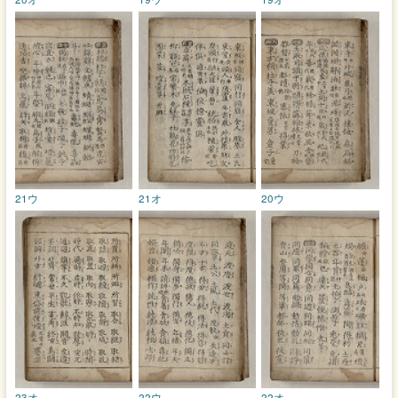
21ウ
21オ
20ウ
23オ
22ウ
22オ