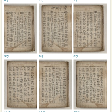
9ウ
9オ
8ウ
11オ
10ウ
10オ