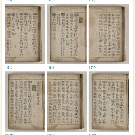
18ウ
18オ
17ウ
20オ
19ウ
19オ