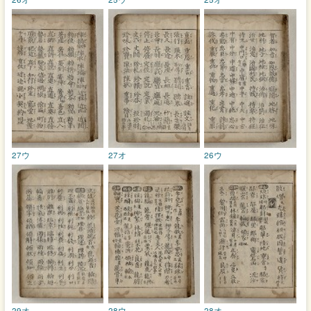
27ウ
27オ
26ウ
29オ
28ウ
28オ