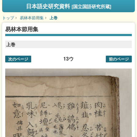
日本語史研究資料
[国立国語研究所蔵]
トップ
易林本節用集
上巻
易林本節用集
上巻
13ウ
次のページ
前のページ