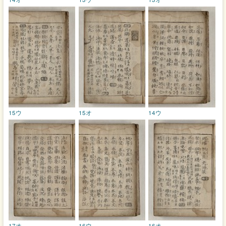
15ウ
15オ
14ウ
17オ
16ウ
16オ