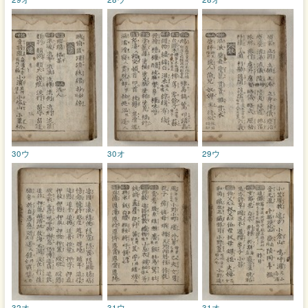
30ウ
30オ
29ウ
32オ
31ウ
31オ