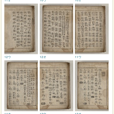
12ウ
12オ
11ウ
14オ
13ウ
13オ