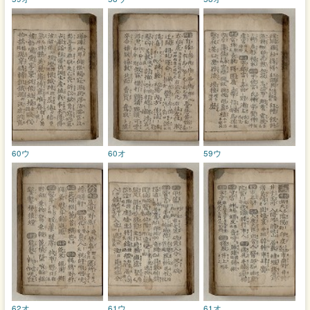
60ウ
60オ
59ウ
62オ
61ウ
61オ