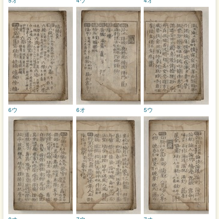
6ウ
6オ
5ウ
8オ
7ウ
7オ