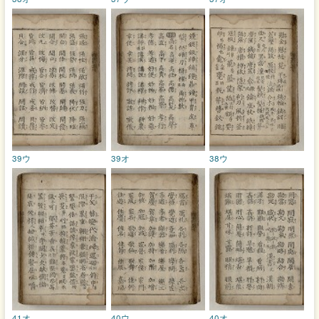
39ウ
39オ
38ウ
41オ
40ウ
40オ