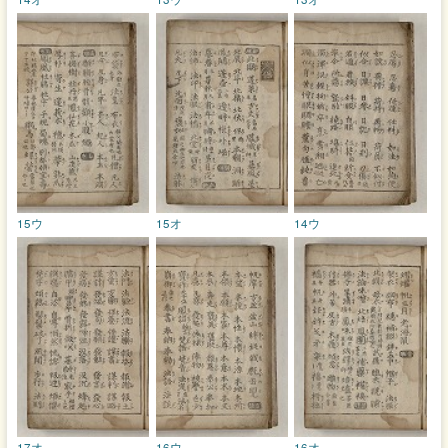
15ウ
15オ
14ウ
17オ
16ウ
16オ