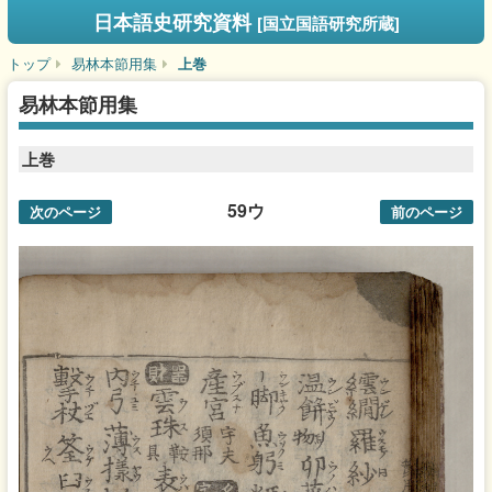
日本語史研究資料
[国立国語研究所蔵]
トップ
易林本節用集
上巻
易林本節用集
上巻
59ウ
次のページ
前のページ