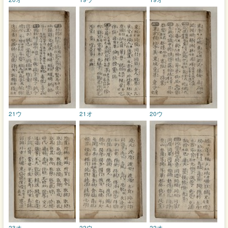
21ウ
21オ
20ウ
23オ
22ウ
22オ