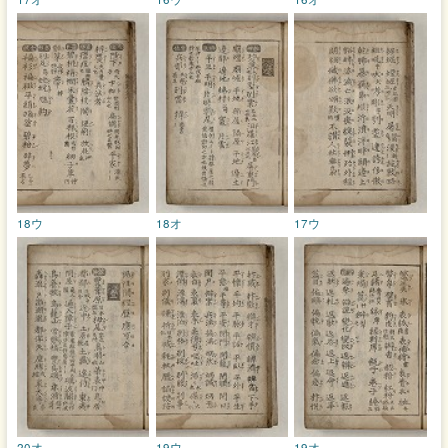
18ウ
18オ
17ウ
20オ
19ウ
19オ