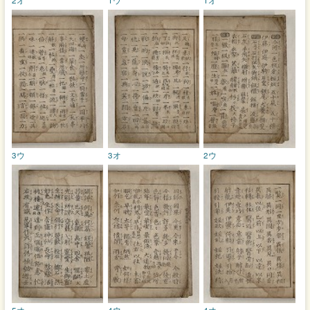
3ウ
3オ
2ウ
5オ
4ウ
4オ