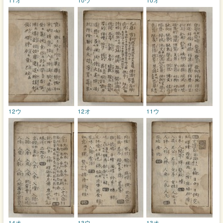
12ウ
12オ
11ウ
14オ
13ウ
13オ