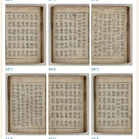
39ウ
39オ
38ウ
41オ
40ウ
40オ