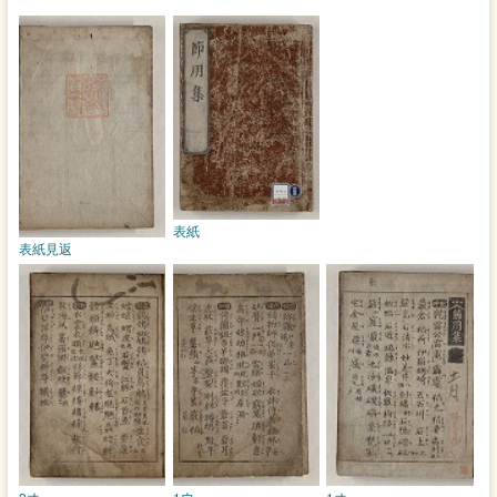
表紙
表紙見返
2オ
1ウ
1オ