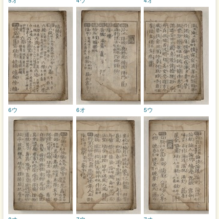
6ウ
6オ
5ウ
8オ
7ウ
7オ