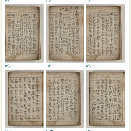
9ウ
9オ
8ウ
11オ
10ウ
10オ