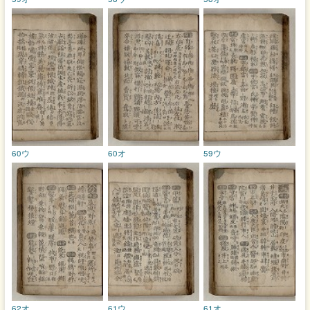
60ウ
60オ
59ウ
62オ
61ウ
61オ