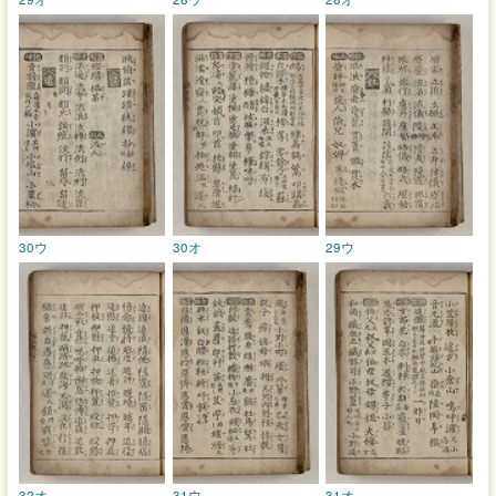
30ウ
30オ
29ウ
32オ
31ウ
31オ