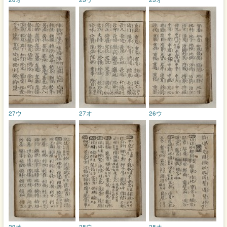
27ウ
27オ
26ウ
29オ
28ウ
28オ