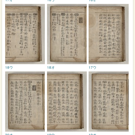
18ウ
18オ
17ウ
20オ
19ウ
19オ