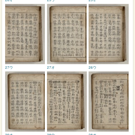
27ウ
27オ
26ウ
29オ
28ウ
28オ