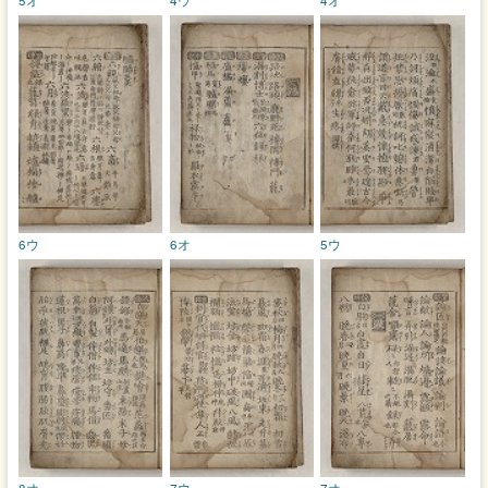
6ウ
6オ
5ウ
8オ
7ウ
7オ