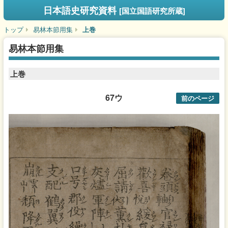
日本語史研究資料
[国立国語研究所蔵]
トップ
易林本節用集
上巻
易林本節用集
上巻
67ウ
前のページ