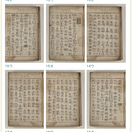
15ウ
15オ
14ウ
17オ
16ウ
16オ