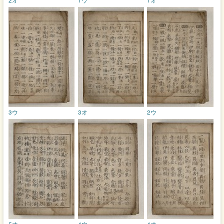
3ウ
3オ
2ウ
5オ
4ウ
4オ