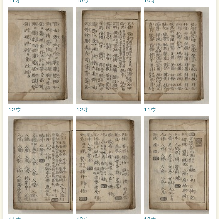
12ウ
12オ
11ウ
14オ
13ウ
13オ