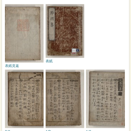
表紙
表紙見返
2オ
1ウ
1オ