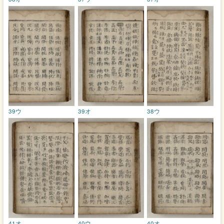
39ウ
39オ
38ウ
41オ
40ウ
40オ