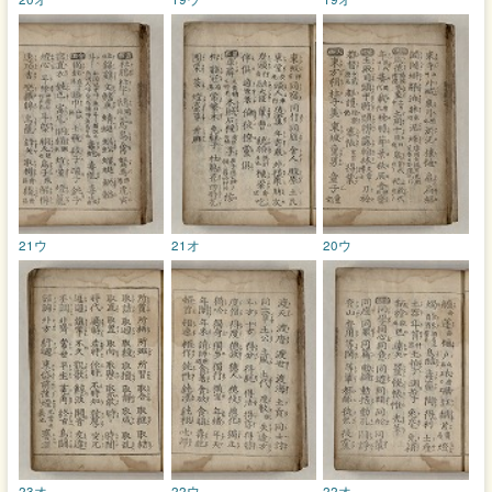
21ウ
21オ
20ウ
23オ
22ウ
22オ