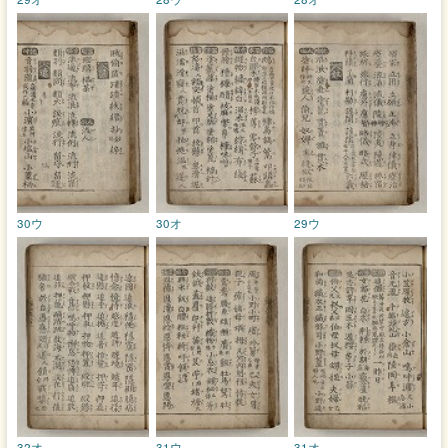
30ウ
30オ
29ウ
32オ
31ウ
31オ