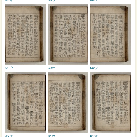
60ウ
60オ
59ウ
62オ
61ウ
61オ