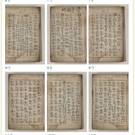
9ウ
9オ
8ウ
11オ
10ウ
10オ