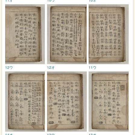
12ウ
12オ
11ウ
14オ
13ウ
13オ