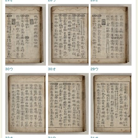
30ウ
30オ
29ウ
32オ
31ウ
31オ