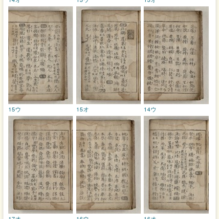
15ウ
15オ
14ウ
17オ
16ウ
16オ