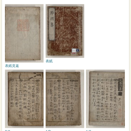
表紙
表紙見返
2オ
1ウ
1オ