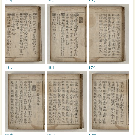
18ウ
18オ
17ウ
20オ
19ウ
19オ