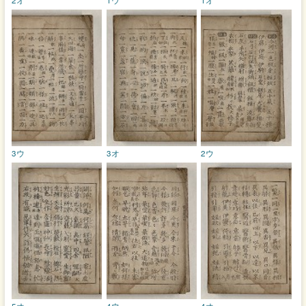
3ウ
3オ
2ウ
5オ
4ウ
4オ