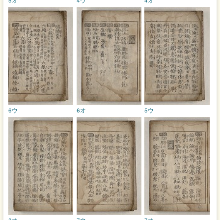
6ウ
6オ
5ウ
8オ
7ウ
7オ