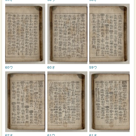
60ウ
60オ
59ウ
62オ
61ウ
61オ