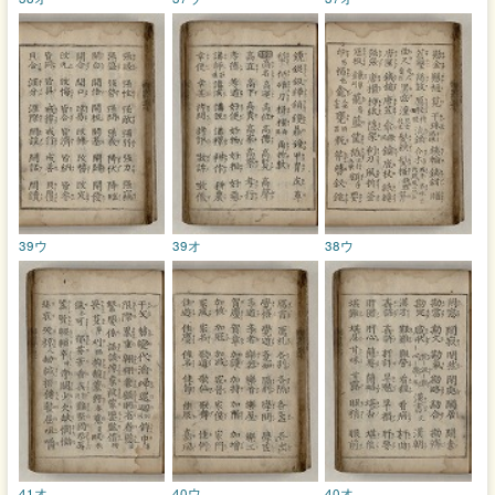
39ウ
39オ
38ウ
41オ
40ウ
40オ