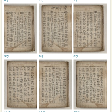
9ウ
9オ
8ウ
11オ
10ウ
10オ