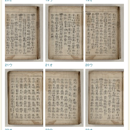
21ウ
21オ
20ウ
23オ
22ウ
22オ