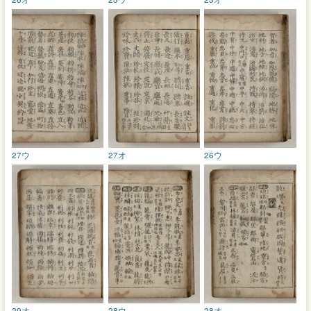
27ウ
27オ
26ウ
29オ
28ウ
28オ