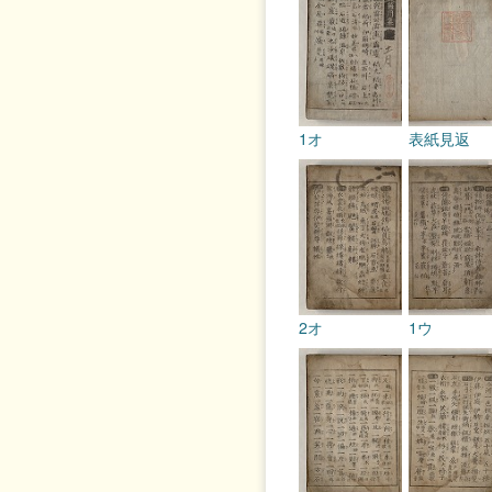
1オ
表紙見返
2オ
1ウ