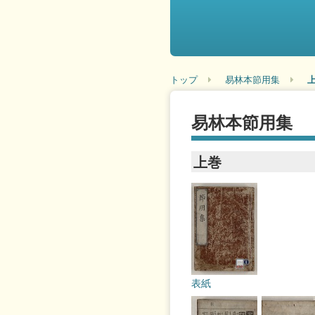
トップ
易林本節用集
易林本節用集
上巻
表紙