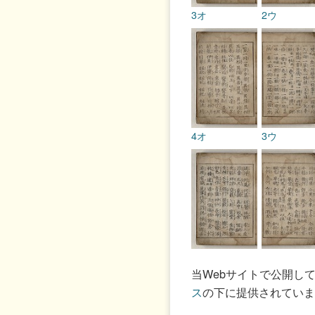
3オ
2ウ
4オ
3ウ
5オ
4ウ
当Webサイトで公開し
ス
の下に提供されていま