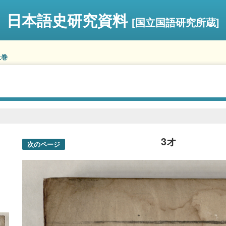
日本語史研究資料
[国立国語研究所蔵]
上巻
3オ
次のページ