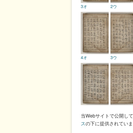
3オ
2ウ
4オ
3ウ
5オ
4ウ
当Webサイトで公開し
ス
の下に提供されていま