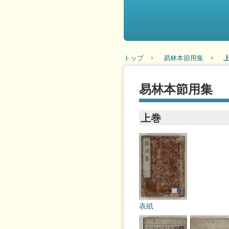
トップ
易林本節用集
易林本節用集
上巻
表紙