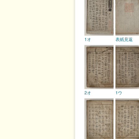
1オ
表紙見返
2オ
1ウ