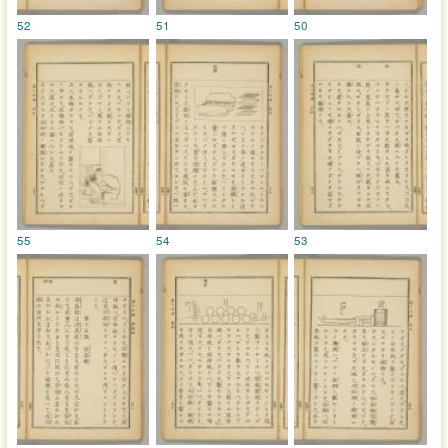
52
51
50
55
54
53