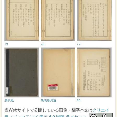
79
78
77
裏表紙
裏表紙見返
80
当Webサイトで公開している画像・翻字本文は
クリエイ
ティブ・コモンズ 表示 4.0 国際 ライセンス