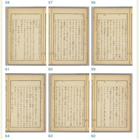
58
57
56
61
60
59
64
63
62