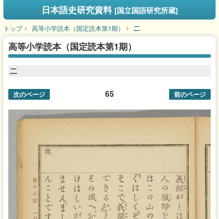
日本語史研究資料
[国立国語研究所蔵]
トップ
高等小学読本（国定読本第1期）
二
高等小学読本（国定読本第1期）
二
65
次のページ
前のページ