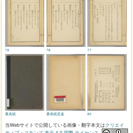
79
78
77
裏表紙
裏表紙見返
80
当Webサイトで公開している画像・翻字本文は
クリエイ
ティブ・コモンズ 表示 4.0 国際 ライセンス