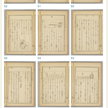
52
51
50
55
54
53