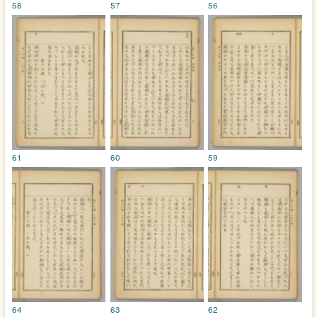
58
57
56
61
60
59
64
63
62