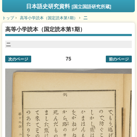
日本語史研究資料
[国立国語研究所蔵]
トップ
高等小学読本（国定読本第1期）
二
高等小学読本（国定読本第1期）
二
75
次のページ
前のページ