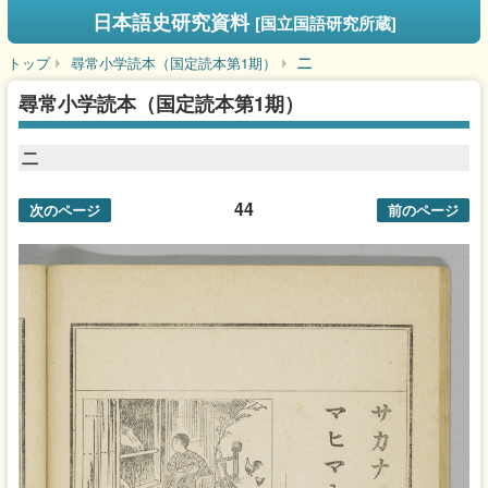
日本語史研究資料
[国立国語研究所蔵]
トップ
尋常小学読本（国定読本第1期）
二
尋常小学読本（国定読本第1期）
二
44
次のページ
前のページ