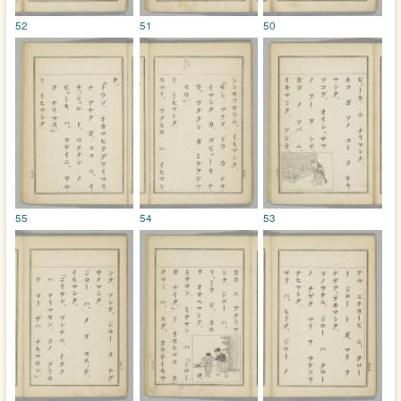
52
51
50
55
54
53