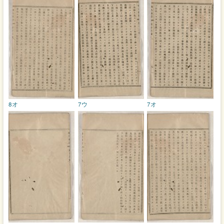
8オ
7ウ
7オ