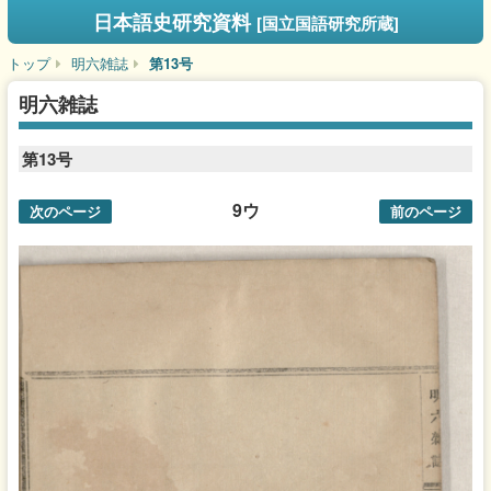
日本語史研究資料
[国立国語研究所蔵]
トップ
明六雑誌
第13号
明六雑誌
第13号
9ウ
次のページ
前のページ