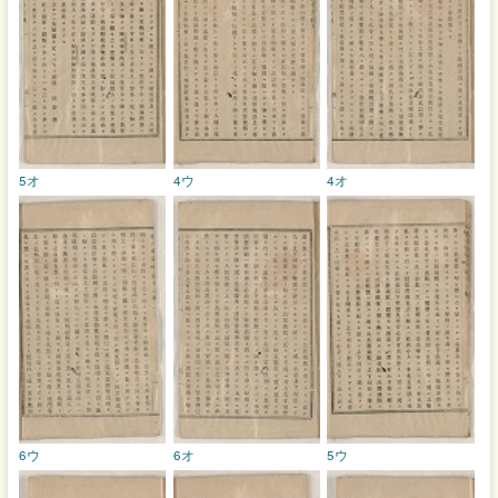
5オ
4ウ
4オ
6ウ
6オ
5ウ