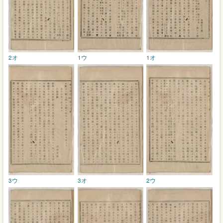
2オ
1ウ
1オ
3ウ
3オ
2ウ