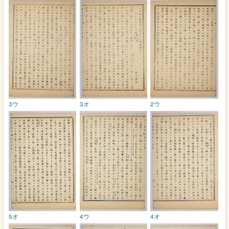
3ウ
3オ
2ウ
5オ
4ウ
4オ