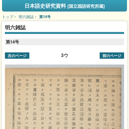
日本語史研究資料
[国立国語研究所蔵]
トップ
明六雑誌
第14号
明六雑誌
第14号
3ウ
次のページ
前のページ