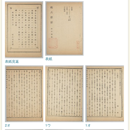
表紙
表紙見返
2オ
1ウ
1オ