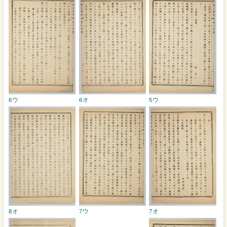
6ウ
6オ
5ウ
8オ
7ウ
7オ