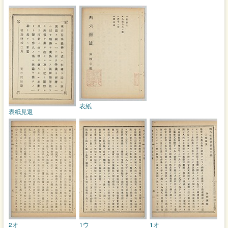
表紙
表紙見返
2オ
1ウ
1オ