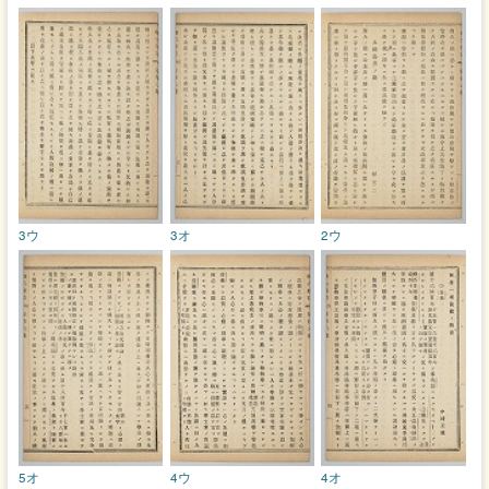
3ウ
3オ
2ウ
5オ
4ウ
4オ