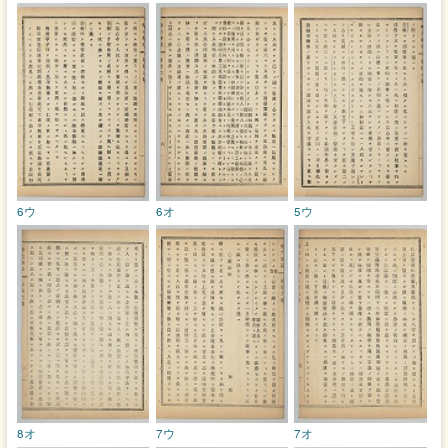
6ウ
6オ
5ウ
8オ
7ウ
7オ