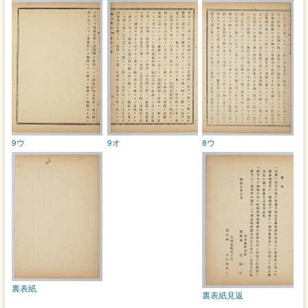
9ウ
9オ
8ウ
裏表紙
裏表紙見返