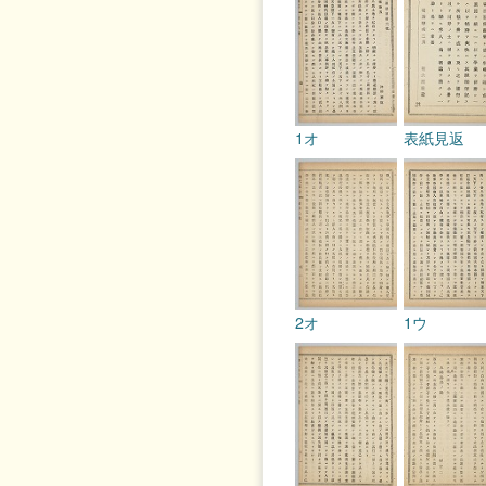
1オ
表紙見返
2オ
1ウ