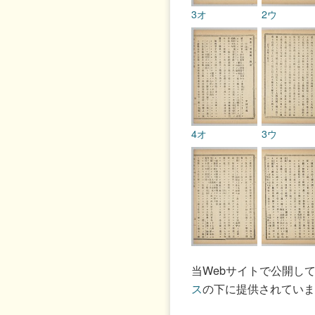
3オ
2ウ
4オ
3ウ
5オ
4ウ
当Webサイトで公開し
ス
の下に提供されていま