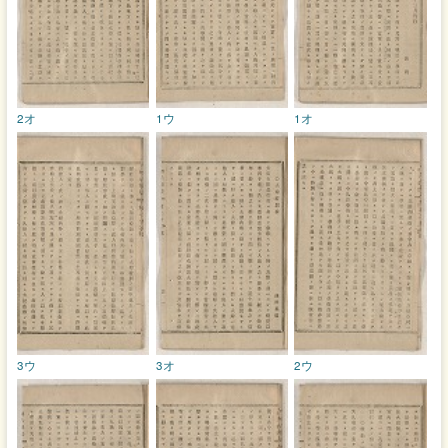
2オ
1ウ
1オ
3ウ
3オ
2ウ