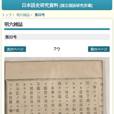
日本語史研究資料
[国立国語研究所蔵]
トップ
明六雑誌
第22号
明六雑誌
第22号
7ウ
次のページ
前のページ