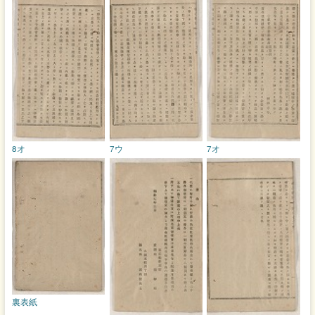
8オ
7ウ
7オ
裏表紙