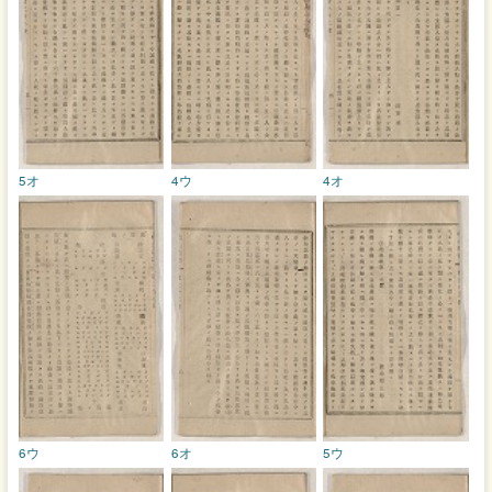
5オ
4ウ
4オ
6ウ
6オ
5ウ