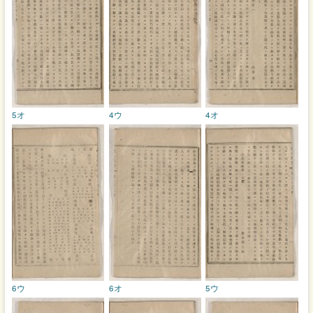
5オ
4ウ
4オ
6ウ
6オ
5ウ