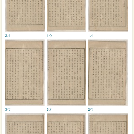
2オ
1ウ
1オ
3ウ
3オ
2ウ