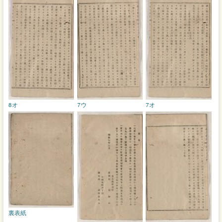
8オ
7ウ
7オ
裏表紙