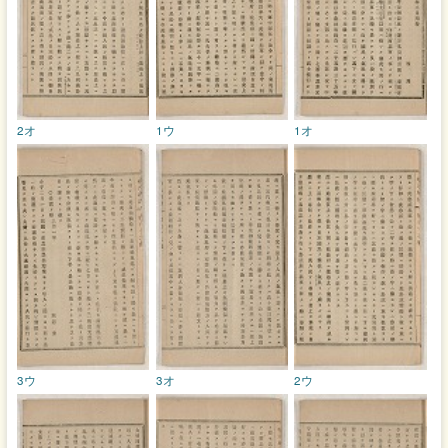
2オ
1ウ
1オ
3ウ
3オ
2ウ