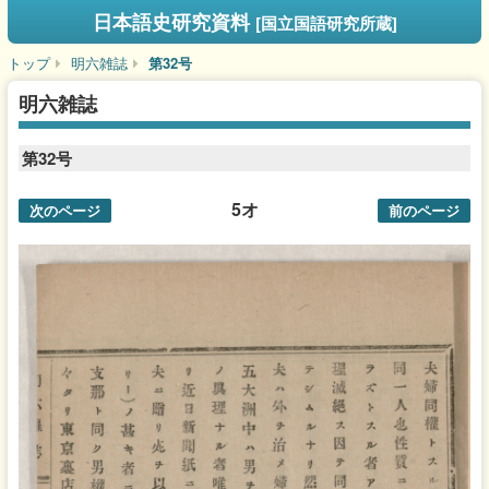
日本語史研究資料
[国立国語研究所蔵]
トップ
明六雑誌
第32号
明六雑誌
第32号
5オ
次のページ
前のページ