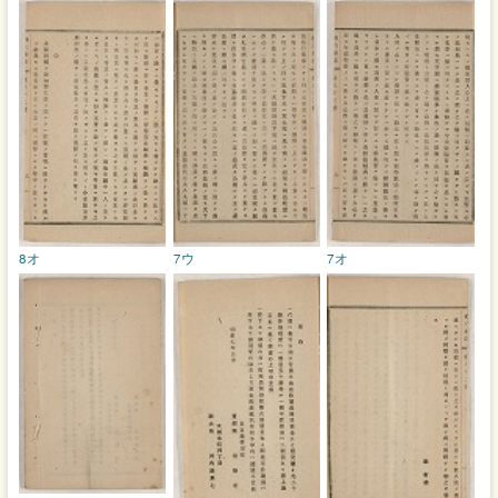
8オ
7ウ
7オ