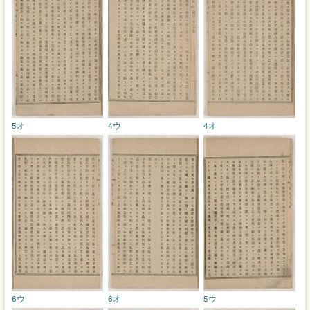
5オ
4ウ
4オ
6ウ
6オ
5ウ