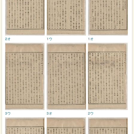
2オ
1ウ
1オ
3ウ
3オ
2ウ