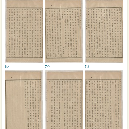
8オ
7ウ
7オ