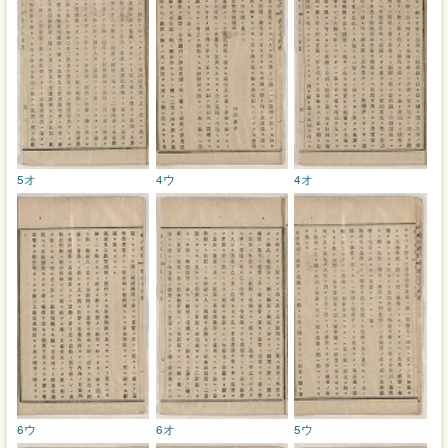
5オ
4ウ
4オ
6ウ
6オ
5ウ