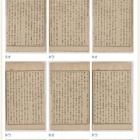
5オ
4ウ
4オ
6ウ
6オ
5ウ