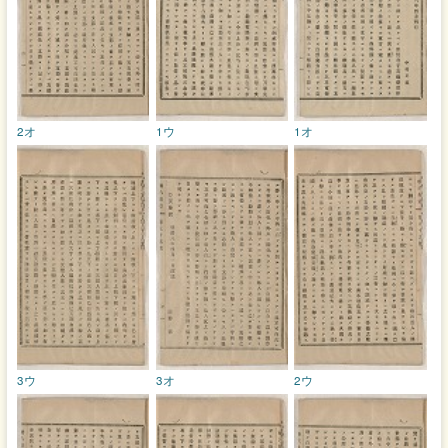
2オ
1ウ
1オ
3ウ
3オ
2ウ