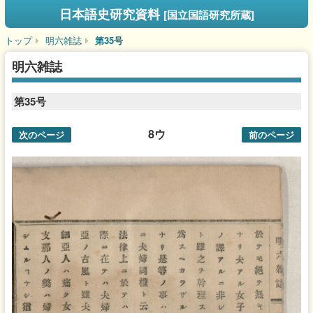
日本語史研究資料
[国立国語研究所蔵]
トップ
明六雑誌
第35号
明六雑誌
第35号
8ウ
次のページ
前のページ