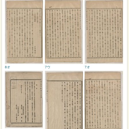
8オ
7ウ
7オ