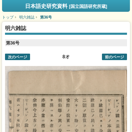
日本語史研究資料
[国立国語研究所蔵]
トップ
明六雑誌
第36号
明六雑誌
第36号
8オ
次のページ
前のページ