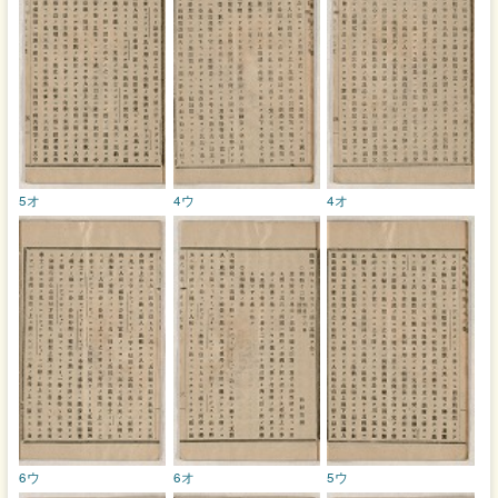
5オ
4ウ
4オ
6ウ
6オ
5ウ