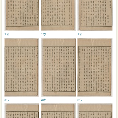
2オ
1ウ
1オ
3ウ
3オ
2ウ