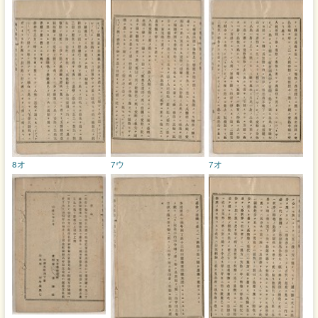
8オ
7ウ
7オ