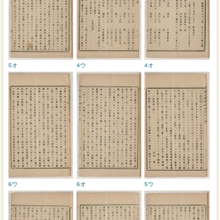
5オ
4ウ
4オ
6ウ
6オ
5ウ