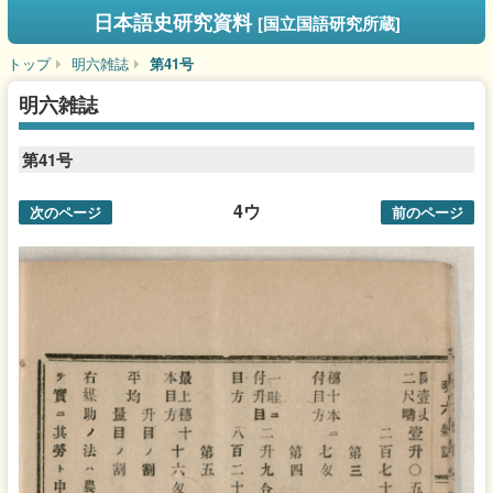
日本語史研究資料
[国立国語研究所蔵]
トップ
明六雑誌
第41号
明六雑誌
第41号
4ウ
次のページ
前のページ