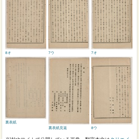
8オ
7ウ
7オ
裏表紙
裏表紙見返
8ウ