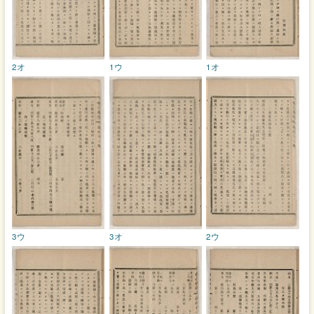
2オ
1ウ
1オ
3ウ
3オ
2ウ