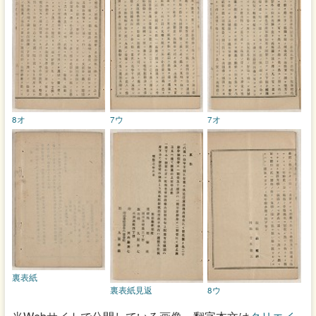
8オ
7ウ
7オ
裏表紙
裏表紙見返
8ウ