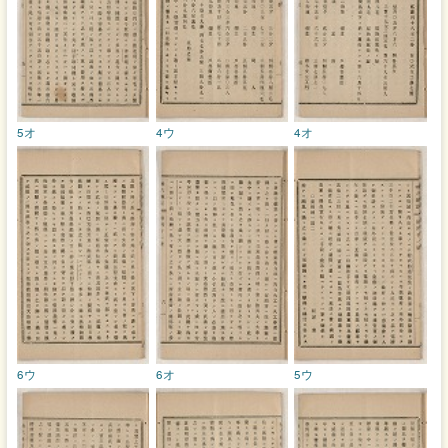
5オ
4ウ
4オ
6ウ
6オ
5ウ