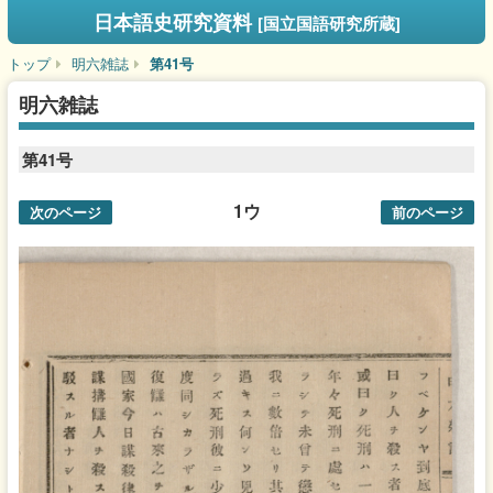
日本語史研究資料
[国立国語研究所蔵]
トップ
明六雑誌
第41号
明六雑誌
第41号
1ウ
次のページ
前のページ