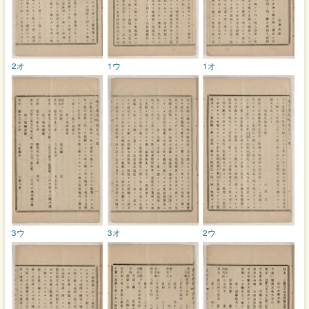
2オ
1ウ
1オ
3ウ
3オ
2ウ