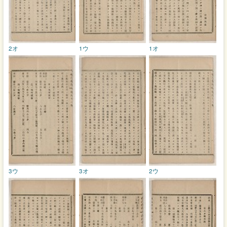
2オ
1ウ
1オ
3ウ
3オ
2ウ