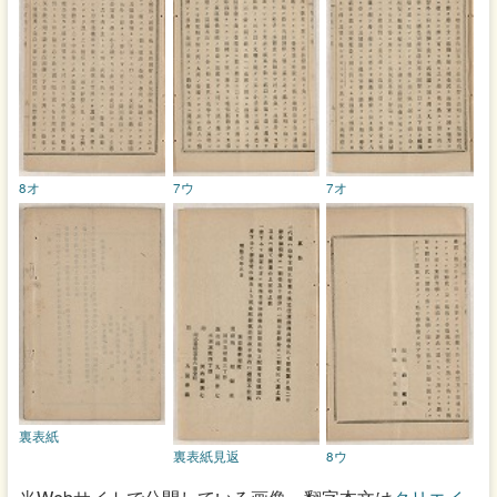
8オ
7ウ
7オ
裏表紙
裏表紙見返
8ウ