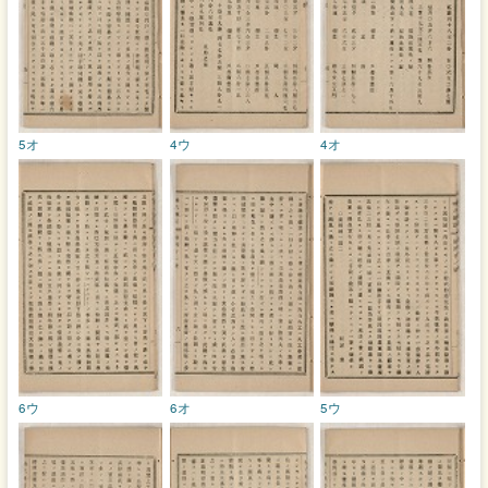
5オ
4ウ
4オ
6ウ
6オ
5ウ