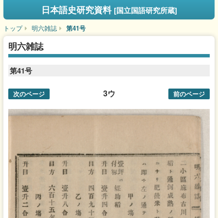
日本語史研究資料
[国立国語研究所蔵]
トップ
明六雑誌
第41号
明六雑誌
第41号
3ウ
次のページ
前のページ