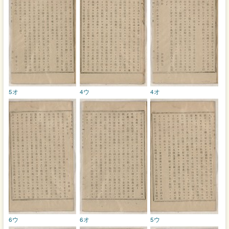
5オ
4ウ
4オ
6ウ
6オ
5ウ