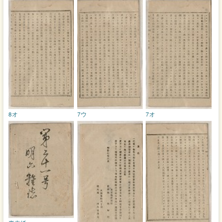
8オ
7ウ
7オ