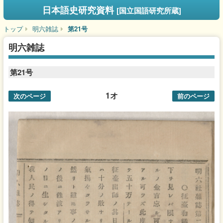
日本語史研究資料
[国立国語研究所蔵]
トップ
明六雑誌
第21号
明六雑誌
第21号
1オ
次のページ
前のページ