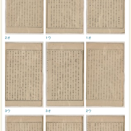
2オ
1ウ
1オ
3ウ
3オ
2ウ