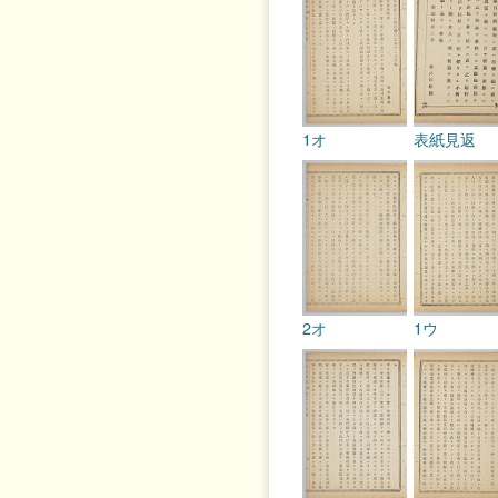
1オ
表紙見返
2オ
1ウ