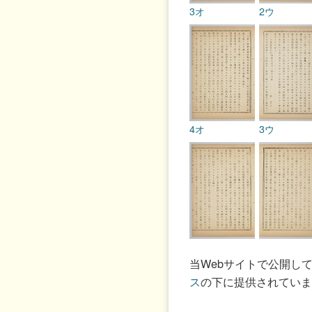
3オ
2ウ
4オ
3ウ
5オ
4ウ
当Webサイトで公開し
ス
の下に提供されていま