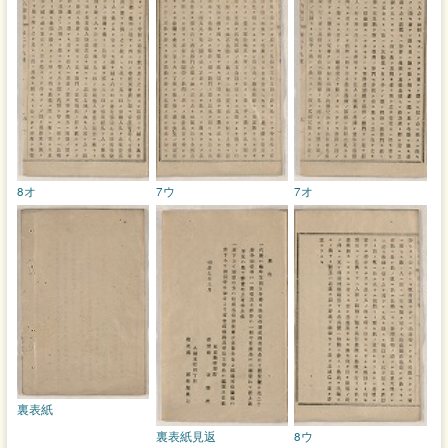
8オ
7ウ
7オ
裏表紙
裏表紙見返
8ウ