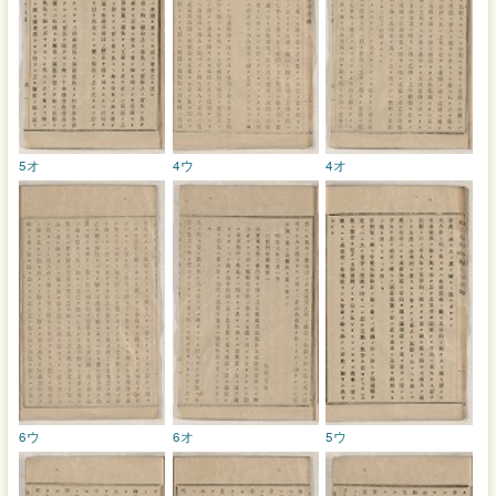
5オ
4ウ
4オ
6ウ
6オ
5ウ