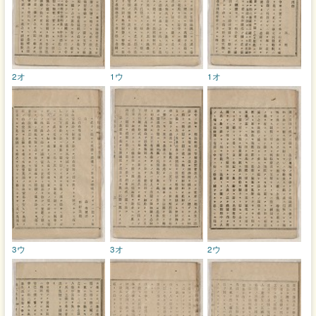
2オ
1ウ
1オ
3ウ
3オ
2ウ