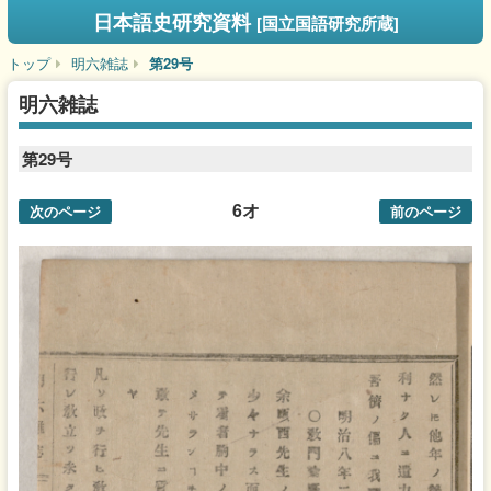
日本語史研究資料
[国立国語研究所蔵]
トップ
明六雑誌
第29号
明六雑誌
第29号
6オ
次のページ
前のページ