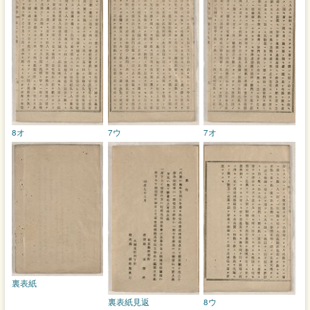
8オ
7ウ
7オ
裏表紙
裏表紙見返
8ウ