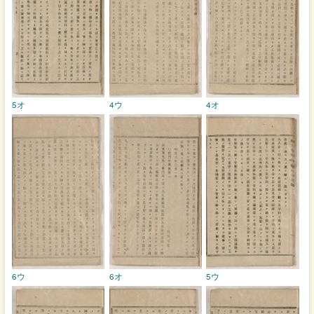
5オ
4ウ
4オ
6ウ
6オ
5ウ