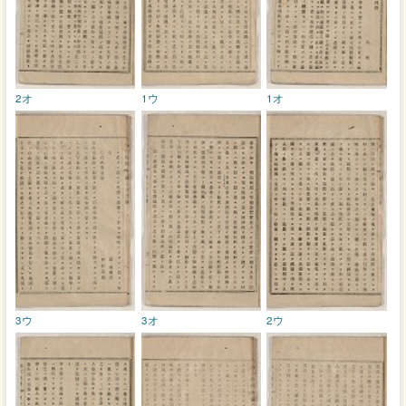
2オ
1ウ
1オ
3ウ
3オ
2ウ