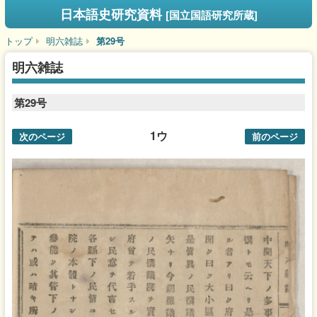
日本語史研究資料
[国立国語研究所蔵]
トップ
明六雑誌
第29号
明六雑誌
第29号
1ウ
次のページ
前のページ