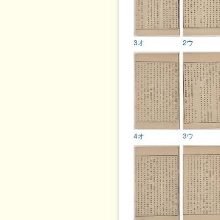
3オ
2ウ
4オ
3ウ