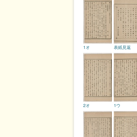
1オ
表紙見返
2オ
1ウ