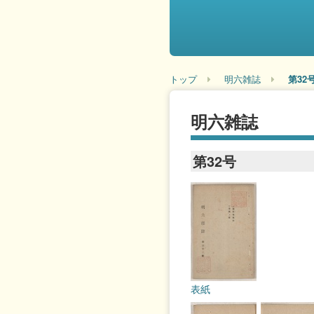
トップ
明六雑誌
第32
明六雑誌
第32号
表紙