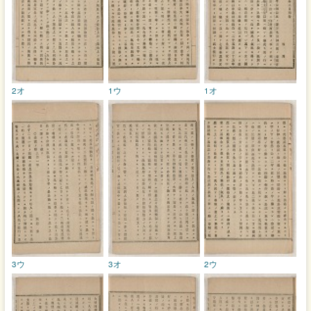
2オ
1ウ
1オ
3ウ
3オ
2ウ