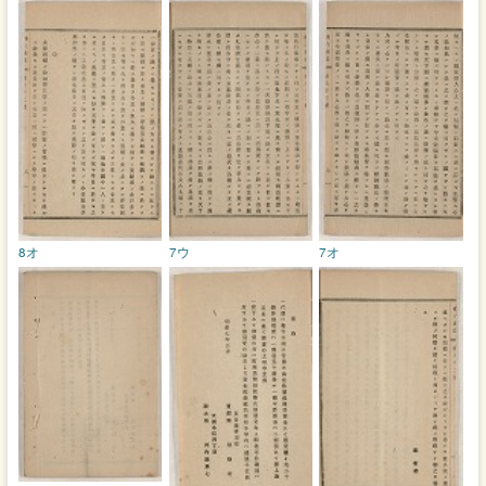
8オ
7ウ
7オ