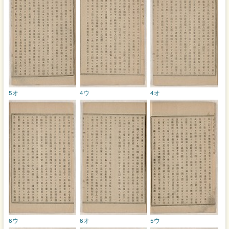
5オ
4ウ
4オ
6ウ
6オ
5ウ