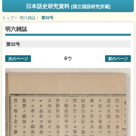
日本語史研究資料
[国立国語研究所蔵]
トップ
明六雑誌
第32号
明六雑誌
第32号
6ウ
次のページ
前のページ