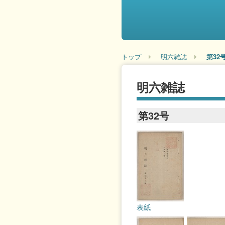
トップ
明六雑誌
第32
明六雑誌
第32号
表紙