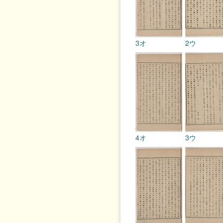
3オ
2ウ
4オ
3ウ