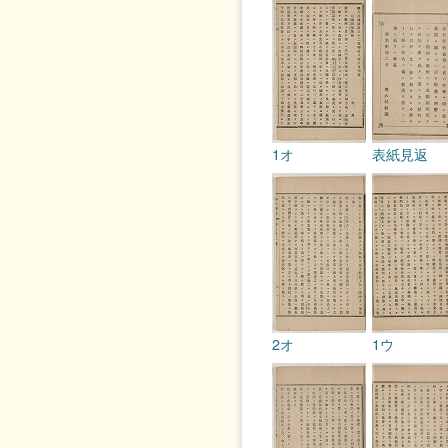
1オ
表紙見返
2オ
1ウ