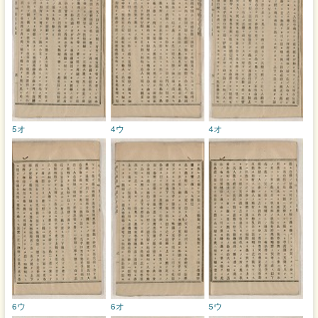
5オ
4ウ
4オ
6ウ
6オ
5ウ