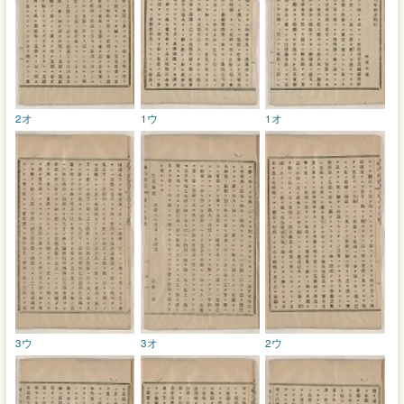
2オ
1ウ
1オ
3ウ
3オ
2ウ