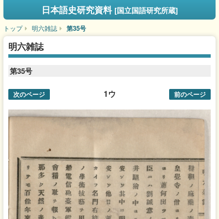
日本語史研究資料
[国立国語研究所蔵]
トップ
明六雑誌
第35号
明六雑誌
第35号
1ウ
次のページ
前のページ