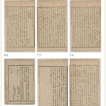
8オ
7ウ
7オ