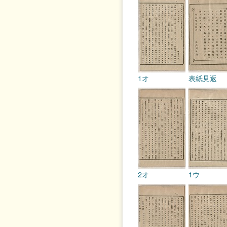
1オ
表紙見返
2オ
1ウ