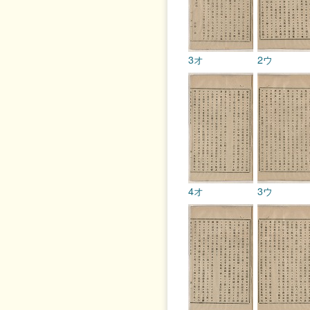
3オ
2ウ
4オ
3ウ